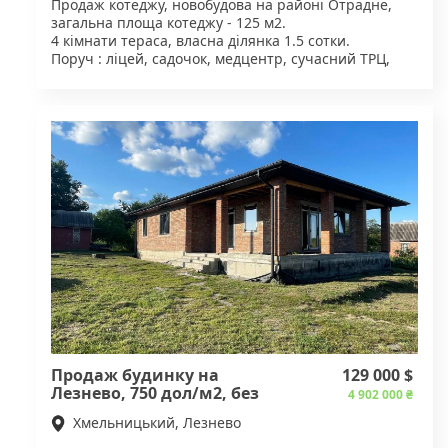
Продаж котеджу, новобудова на районі Отрадне,
загальна площа котеджу - 125 м2.
4 кімнати тераса, власна ділянка 1.5 сотки.
Поруч : ліцей, садочок, медцентр, сучасний ТРЦ,
падел-центр, відкриті басейни, SPA, велодоріжки.
Закрита територія, відеонагляд, охорона 24/7.
Є два котеджі в продажу! Інший площею 95 м2,
вартістю 80 000 дол.
Продаж БЕЗ КОМІСІЇ! Вартість - 95 000 дол.
Дуже топова пропозиція житла з власною
розвиненою інфраструктурою!
Для деталей звертайтесь за вказаним номером
телефону.
Продаж будинку на
129 000 $
Лезнево, 750 дол/м2, без
4 902 000 ₴
комісії!
Хмельницький, Лезнево