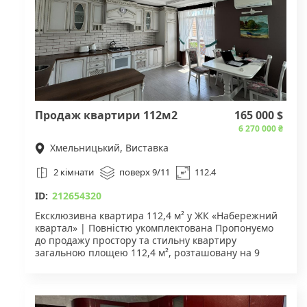
Продаж квартири 112м2
165 000 $
6 270 000 ₴
Хмельницький, Виставка
2 кімнати
поверх 9/11
112.4
ID:
212654320
Ексклюзивна квартира 112,4 м² у ЖК «Набережний
квартал» | Повністю укомплектована Пропонуємо
до продажу простору та стильну квартиру
загальною площею 112,4 м², розташовану на 9
поверсі сучасного житлового комплексу
«Набережний квартал». Квартира створена
шляхом об’єднання двох квартир, що дозволило
отримати комфортний та функціональний простір