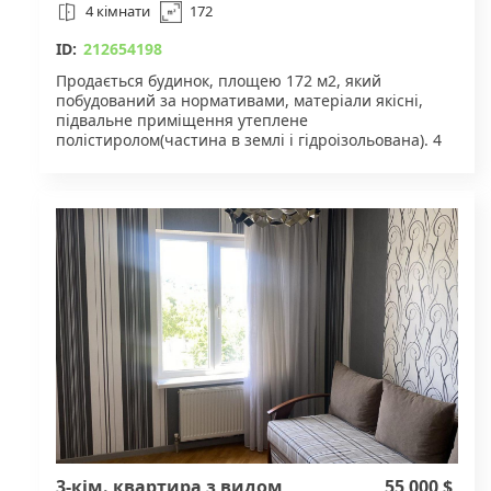
4 кімнати
172
ID:
212654198
Продається будинок, площею 172 м2, який
побудований за нормативами, матеріали якісні,
підвальне приміщення утеплене
полістиролом(частина в землі і гідроізольована). 4
кімнати (вітальня 3 спальні), також 3 санвузли.
Матеріал стін - цегла червона, м125
Вiкна м.п. гарні подвійний склопакет, класний
важкий профіль, гарна фурнітура, виробник Glasso,
7 камер, 85 профіль, еко.
Фундамент : стрiчковий, армований, подушка 25 см
Підвал: повноцінний поверх, гідроізольований.
Корисна площа підвалу: 42 м.кв.,
Площа першого поверху м.кв.130 м.кв.
Площа тераси, м.кв 28.7м.кв.
Дах побудований з сухої, обробленої вогне біо
захистом деревини, за технологією. Сам дах
виконаний з бітумної черепиці (25 років гарантія),
Европейський матеріал. Ззовні дах підшитий
металевим профілем, виконана ливнева
каналізація теж все Європейський матеріал.
Ділянка огороджена з усіх сторін, має площу: 8 сот.
3-кім. квартира з видом
55 000 $