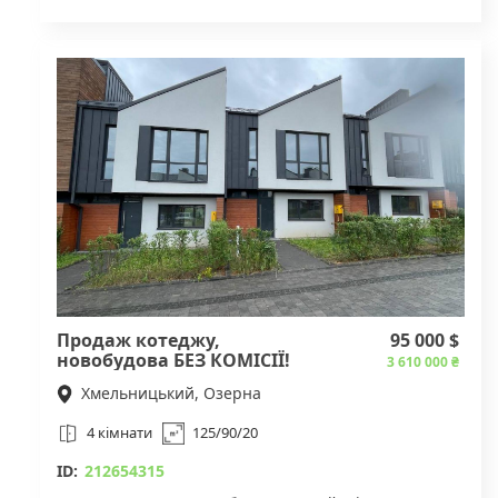
кімнатах якісний ламінат. Санвузол роздільний. Все
що на фото залишається. Вид з вікна в двір.
Підведена охорона. Вартість продажу - 84 тис
доларів 2% оформлення Для деталей звертайтесь
за вказаним номером телефону
Продаж котеджу,
95 000 $
новобудова БЕЗ КОМІСІЇ!
3 610 000 ₴
Хмельницький, Озерна
4 кімнати
125/90/20
ID:
212654315