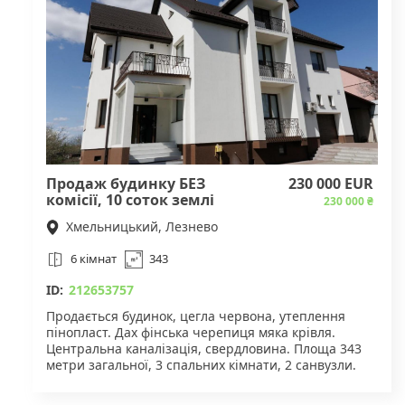
• Стан: після будівельників
Переваги:
1. Можливість реалізації індивідуального дизайну.
2. Зручне планування для комфортного
проживання.
3. Наявність лоджії та двох санвузлів.
Вартість: 40,000 доларів, без комісії.
Продаж будинку БЕЗ
230 000 EUR
Зателефонуйте та домовтеся про перегляд вже
комісії, 10 соток землі
230 000 ₴
сьогодні!
Хмельницький, Лезнево
6 кімнат
343
ID:
212653757
Продається будинок, цегла червона, утеплення
пінопласт. Дах фінська черепиця мяка крівля.
Центральна каналізація, свердловина. Площа 343
метри загальної, 3 спальних кімнати, 2 санвузли.
Ремонт 3 роки. Рівненька ділянка 10 соток. Вільний,
оформлення мінімальне. Вартість 299000, торг.