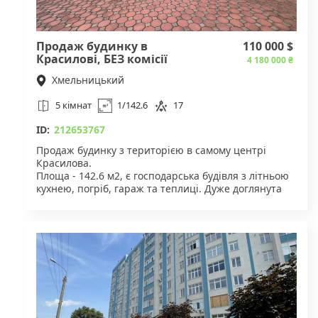
Продаж будинку в
110 000 $
Красилові, БЕЗ комісії
4 180 000 ₴
Хмельницький
5 кімнат
1/142.6
17
ID:
212653767
Продаж будинку з територією в самому центрі
Красилова.
Площа - 142.6 м2, є господарська будівля з літньою
кухнею, погріб, гараж та теплиці. Дуже доглянута
велика територія, є місце для басейну. Будинок на
2 входи, на 2 поверсі з окремим входом є ще 2
кімнати. Земельна ділянка загальною площею 17
соток, приватна власність.
Газове опалення (котел) та колонка, заведено 15
кВт електроенергії, ділянка в приватній власності.
Ціна продажу 110 000 доларів вже з оформленням,
БЕЗ комісії!
Для деталей звертайтесь за вказаним номером.