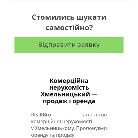
Відмінний підїзд.
Для деталей звертайтесь за вказаним номером
Стомились шукати
самостійно?
Відправити заявку
Комерційна
нерухомість
Хмельницький —
продаж і оренда
RealtBro — агентство
комерційної нерухомості
у Хмельницькому. Пропонуємо
оренду та продаж