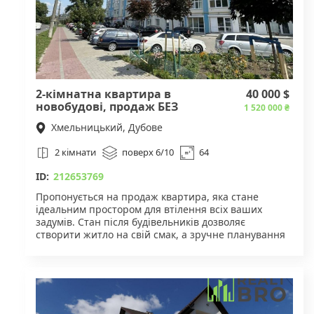
2-кімнатна квартира в
40 000 $
новобудові, продаж БЕЗ
1 520 000 ₴
комісії
Хмельницький, Дубове
2 кімнати
поверх 6/10
64
ID:
212653769
Пропонується на продаж квартира, яка стане
ідеальним простором для втілення всіх ваших
задумів. Стан після будівельників дозволяє
створити житло на свій смак, а зручне планування
з лоджією та двома санвузлами забезпечить
комфорт для вас і вашої родини.
Технічні характеристики:
• Загальна площа: 64 кв. м.
• Кількість кімнат: 2