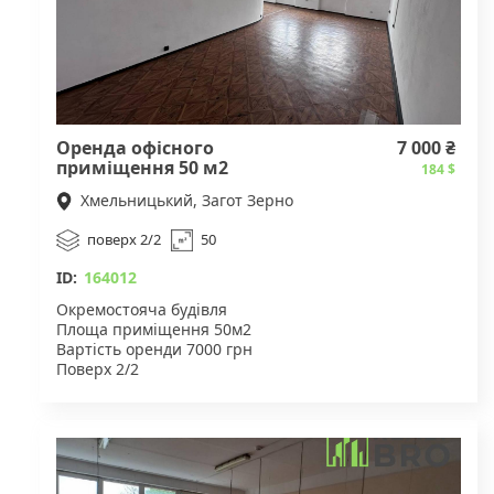
Оренда офісного
7 000 ₴
приміщення 50 м2
184 $
Хмельницький, Загот Зерно
поверх 2/2
50
ID:
164012
Окремостояча будівля
Площа приміщення 50м2
Вартість оренди 7000 грн
Поверх 2/2
Парковка
Санвузол поряд з будівлею на території
Для деталей звертайтесь за вказаним номером
телефону