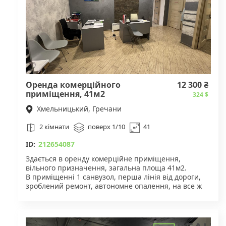
Детальнішу інформацію можна отримати за
вказаним телефоном.
Оренда комерційного
12 300 ₴
приміщення, 41м2
324 $
Хмельницький, Гречани
2 кімнати
поверх 1/10
41
ID:
212654087
Здається в оренду комерційне приміщення,
вільного призначення, загальна площа 41м2.
В приміщенні 1 санвузол, перша лінія від дороги,
зроблений ремонт, автономне опалення, на все ж
лічильники. Заведено 10 кВт.
За більш детальною інформацією, звертайтесь по
номеру телефону.