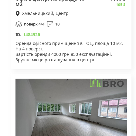
Власники облаштовують:
м2
105 $
- нову плитку,
- шпаклювання стін,
Хмельницький, Центр
- сучасні санвузли (плитка, унітаз),
- мокрі точки в кожному залі.
поверх 4/4
10
ID:
1484926
Вартість оренди – 25 000 грн
Оренда офісного приміщення в ТОЦ, площа 10 м2.
На 4 поверсі.
Вартість оренди 4000 грн 850 експлуатаційні.
Деталі за телефоном !
Зручне місце розташування в центрі.
Санвузол на поверсі
Ліфт
Для деталей звертайтесь за вказаним номером.