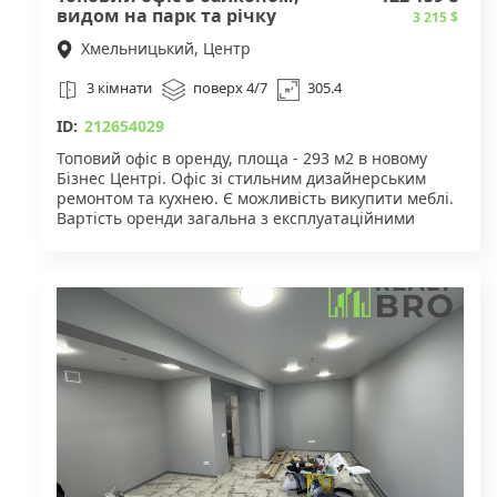
видом на парк та річку
3 215 $
Хмельницький, Центр
3 кімнати
поверх 4/7
305.4
ID:
212654029
Топовий офіс в оренду, площа - 293 м2 в новому
Бізнес Центрі. Офіс зі стильним дизайнерським
ремонтом та кухнею. Є можливість викупити меблі.
Вартість оренди загальна з експлуатаційними
122160 на ФОП Якщо юр 20% якщо ФОП 3 то гр 7%
Для деталей звертайтесь за вказаним номером
телефону.