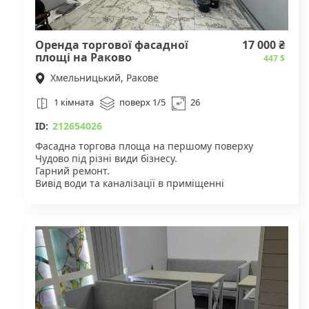
Оренда торгової фасадної
17 000 ₴
площі на Раково
447 $
Хмельницький, Ракове
1 кімната
поверх 1/5
26
ID:
212654026
Фасадна торгова площа на першому поверху
Чудово під різні види бізнесу.
Гарний ремонт.
Вивід води та каналізації в приміщенні
заведена потужність 3КВт, але є можливість
збільшити до 10
Гарний фасад для широкої та помітної
проглядовості
Телефонуйте для запису на огляд