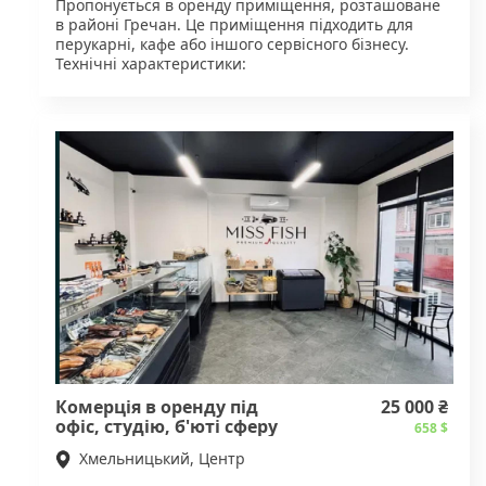
Пропонується в оренду приміщення, розташоване
в районі Гречан. Це приміщення підходить для
перукарні, кафе або іншого сервісного бізнесу.
Технічні характеристики:
• Площа: 32 м²
• Поверх / тип входу: 1-й поверх, окремий вхід
• Комунікації: наявність води, електрика з
достатньою потужністю
Переваги:
1. Вигідне розташування поруч з парком та
речовим ринком.
2. Наявність дров’яного котла для опалення та
кондиціонера для комфортної роботи.
3. Близькість до громадських організацій і
військової частини.
Вартість: Оренда — 10 000 грн/міс.
Зателефонуйте для перегляду.
Комерція в оренду під
25 000 ₴
офіс, студію, б'юті сферу
658 $
Хмельницький, Центр