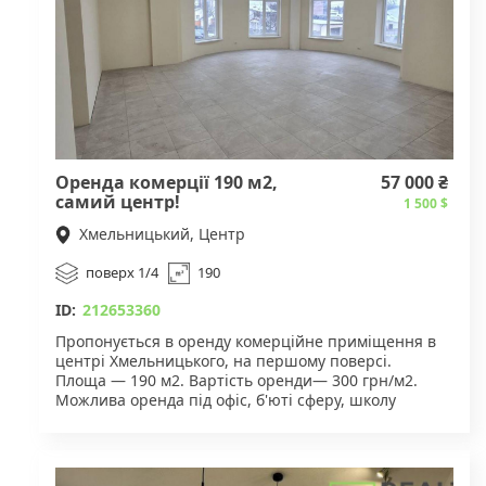
Оренда комерції 190 м2,
57 000 ₴
самий центр!
1 500 $
Хмельницький, Центр
поверх 1/4
190
ID:
212653360
Пропонується в оренду комерційне приміщення в
центрі Хмельницького, на першому поверсі.
Площа — 190 м2. Вартість оренди— 300 грн/м2.
Можлива оренда під офіс, б'юті сферу, школу
іноземних мов, тощо!
Поруч зупинки громадського транспорту,
супермаркети, аптеки.
Є також додаткове приміщення тієї ж площі в