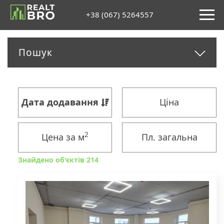
+38 (067) 5264557
Пошук
Дата додавання
Ціна
2
Цена за м
Пл. загальна
Знайдено об'єктів 214