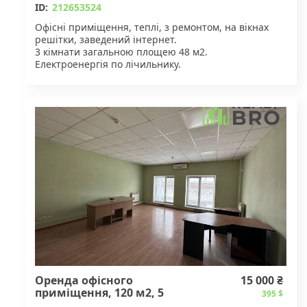
ID:
212653524
Офісні приміщення, теплі, з ремонтом, на вікнах
решітки, заведений інтернет.
3 кімнати загальною площею 48 м2.
Електроенергія по лічильнику.
Гречани
Ціна за 3 кімнати 10 000 грн.
У ціну входить вартість опалення, не змінюється
протягом року.
Оренда офісного
15 000 ₴
приміщення, 120 м2, 5
395 $
кімнат