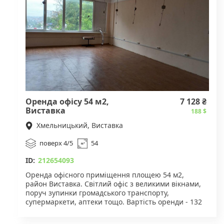
Оренда офісу 54 м2,
7 128 ₴
Виставка
188 $
Хмельницький, Виставка
поверх 4/5
54
ID:
212654093
Оренда офісного приміщення площею 54 м2,
район Виставка. Світлий офіс з великими вікнами,
поруч зупинки громадського транспорту,
супермаркети, аптеки тощо. Вартість оренди - 132
грн/м2 Для деталей звертайтесь за вказаним
номером телефону.