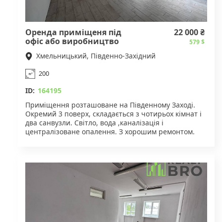
Оренда приміщеня під
22 000 ₴
офіс або виробництво
579 $
Хмельницький, Південно-Західний
200
ID:
164195
Приміщення розташоване на Південному Заході.
Окремий 3 поверх, складається з чотирьох кімнат і
два санвузли. Світло, вода ,каналізація і
централізоване опалення. З хорошим ремонтом.
Приміщення можна використовувати під
виробництво, офіс тощо.
Для деталей звертайтесь за вказаним номером
телефону.