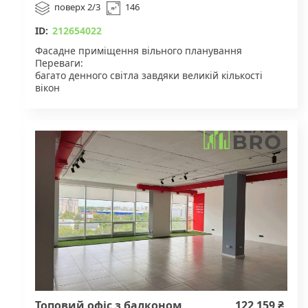
поверх 2/3
146
ID:
212654022
Фасадне приміщення вільного планування
Переваги:
багато денного світла завдяки великій кількості
вікон
універсальне для зонування планування
можливість використання під велику кількість
бізнесі
власний санвузол
поруч зупинка громадського транспорту та велика
транспортна магістраль
Топовий офіс з балконом,
122 159 ₴