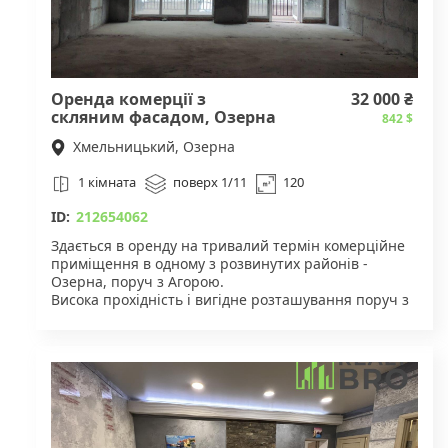
Поруч Таврія В, Нова пошта...
Оренда комерції з
32 000 ₴
скляним фасадом, Озерна
842 $
Хмельницький, Озерна
1 кімната
поверх 1/11
120
ID:
212654062
Здається в оренду на тривалий термін комерційне
приміщення в одному з розвинутих районів -
Озерна, поруч з Агорою.
Висока прохідність і вигідне розташування поруч з
магазинами, салонами краси та іншими закладами
які будуть генерувати прохідність потенційних
клієнтів.
Загальна площа — 120 м2. Орендна плата
становить 36 000 грн/міс.
Ремонт в рахунок оренди, за домовленістю - 50%
частки.