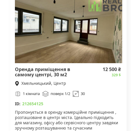
цокольному поверсі. За потреби можлива оренда
обох рівнів.
За деталями звертайтесь за вказаним номером
телефону.
Оренда приміщення в
12 500 ₴
самому центрі, 30 м2
329 $
Хмельницький, Центр
1 кімната
поверх 1/2
30
ID:
212654125
Пропонується в оренду комерційне приміщення ,
розташоване в центрі міста. Ідеально підходить
для магазину, офісу або сервісного центру завдяки
зручному розташуванню та сучасним