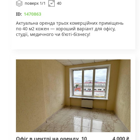
поверх 1/1
40
ID:
1470863
Актуальна оренда трьох комерційних приміщень
по 40 м2 кожен — хороший варіант для офісу,
студії, медичного чи бʼюті-бізнесу!
Переваги локації:
-Прохідне місце – навпроти перукарня, поряд
кравець, у цій же будівлі лабораторія.
-Поблизу кавʼярні, ресторани – смачні паузи для
вас та ваших клієнтів.
-1 хвилина до зупинки громадського транспорту.
-Парковка для зручності клієнтів і працівників.
Заведено 5–7 кВт потужності
Електричне опалення
Виведено мокру точку в залі
У кожному кабінеті – свій санвузол
Уже незабаром завершення ремонту!
Офіс в центрі на оренду, 10
4 000 ₴