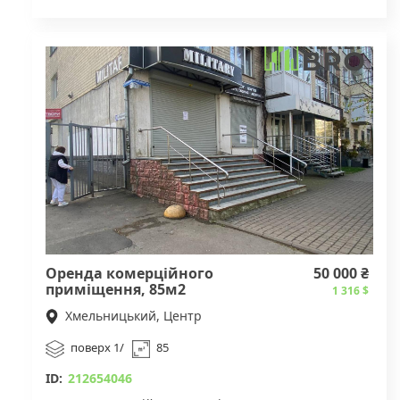
телефону
Оренда комерційного
50 000 ₴
приміщення, 85м2
1 316 $
Хмельницький, Центр
поверх 1/
85
ID:
212654046