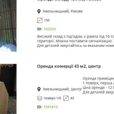
Хмельницький, Ракове
150
ID:
162324
Високий склад з під'їздом, є рампа під 10-т
території. Можна поставити сигналізацію.
Для деталей звертайтесь за вказаним ном
Оренда комерції 43 м2, центр
Оренда приміщенн
1 поверх, перша л
Ціна оренди - 12 
Хмельницький, Центр
Для деталей звер
поверх 1/6
43
ID:
1541813