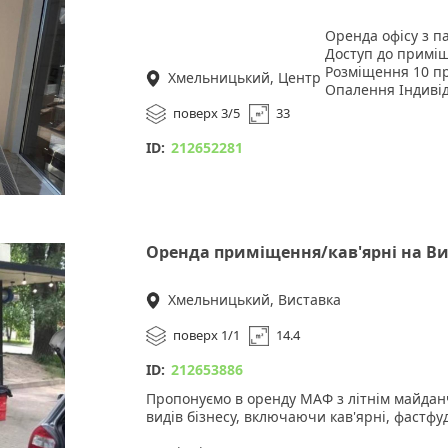
Чудовий вибір для вашого бізнесу.
Оренда офісу з п
Доступ до приміщен
Розміщення 10 пр
Хмельницький, Центр
Опалення Індивід
Без меблів
поверх 3/5
33
Загальна стоянка
Не потребує рем
ID:
212652281
Ціна оренди - 10 
Оренда приміщення/кав'ярні на Ви
Хмельницький, Виставка
поверх 1/1
14.4
ID:
212653886
Пропонуємо в оренду МАФ з літнім майдан
видів бізнесу, включаючи кав'ярні, фастфуд