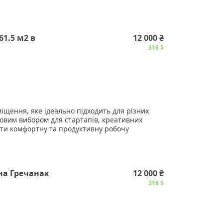
1.5 м2 в
12 000 ₴
316 $
іщення, яке ідеально підходить для різних
довим вибором для стартапів, креативних
рити комфортну та продуктивну робочу
на Гречанах
12 000 ₴
316 $
нер, швидкісний інтернет, автономне опалення