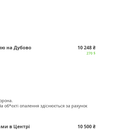
ка, багато новобудов.
 цоколь.
лю на Дубово
10 248 ₴
270 $
хорона.
 На об*єкті опалення здіснюється за рахунок
 Є три альтернативи опалення. Площа 85.4 м2.
.
сний санвузол. Та приміщення під їдальню.
ми в Центрі
10 500 ₴
одалік від овочевого ринку.