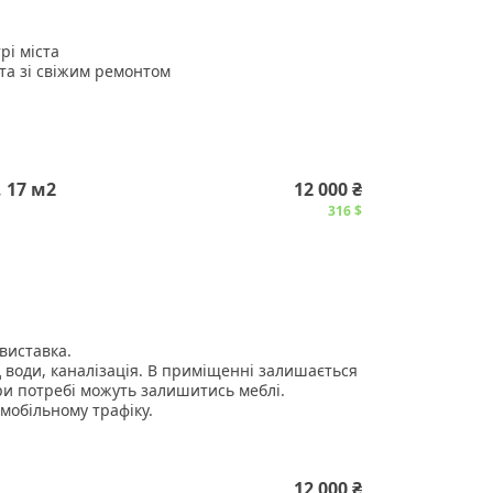
рі міста
та зі свіжим ремонтом
ртість) крім електроенергія по показникам
я, пожежна охорона, відеонагляд, місця для
 17 м2
12 000 ₴
316 $
ь.
виставка.
 води, каналізація. В приміщенні залишається
ри потребі можуть залишитись меблі.
омобільному трафіку.
тесь по номеру телефону.
12 000 ₴