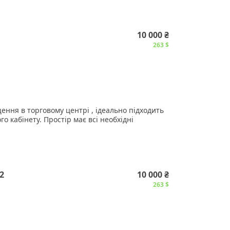
10 000 ₴
263 $
ння в торговому центрі , ідеально підходить
о кабінету. Простір має всі необхідні
ня
2
10 000 ₴
исоким пішохідним трафіком.
263 $
ти на додаткових витратах.
су.