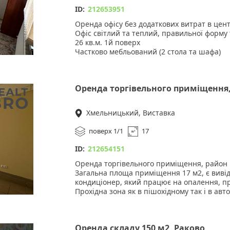
ID:
212653951
Оренда офісу без додаткових витрат в цент
Офіс світлий та теплий, правильної форму 
26 кв.м. 1й поверх
Частково мебльований (2 стола та шафа)
Ціна 11 500 (всі послуги входять у дану ва
лічильника
Зручності: парковка, інтернет, сигналізаці
Оренда торгівельного приміщення,
вивіски банерів.
Хмельницький, Виставка
Підійде під офіс або будь-яку іншу діяльніст
поверх 1/1
17
ID:
212654151
Оренда торгівельного приміщення, район 
Загальна площа приміщення 17 м2, є вивід
кондиціонер, який працює на опалення, п
Прохідна зона як в пішохідному так і в авт
За більш детальною інформацією, звертай
Оренда складу 150 м2, Раково