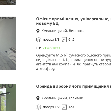
Офісне приміщення, універсальне, 6
новому БЦ
Хмельницький, Виставка
поверх 8/8
61.5
ID:
212653823
Орендуйте 61,5 м² сучасного офісного прим
видів діяльності. Це приміщення стане чу
агентств або компаній, які прагнуть ство
атмосферу.
Технічні характеристики:
• Площа: 61,5 м²
Оренда виробничого приміщення 
• Поверх: 4-й
• Ремонт: Сучасний, стильний інтер'єр
• Комунікації: Власний санвузол, кондиціо
Хмельницький, Гречани
поверх 1/2
120
Переваги: