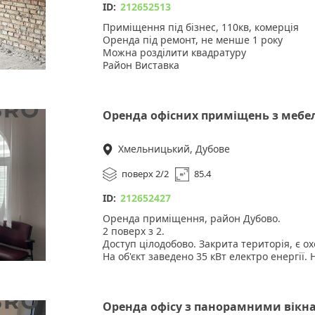
ID:
212652513
Приміщення під бізнес, 110кв, комерція
Оренда під ремонт, не менше 1 року
Можна розділити квадратуру
Район Виставка
Хороший район, поряд Школа, садок, зупин
З однієї сторони високий 1 поверх, з іншої
Підійде під магазин, салон тощо.
Оренда офісних приміщень з мебе
Хмельницький, Дубове
поверх 2/2
85.4
ID:
212652427
Оренда приміщення, район Дубово.
2 поверх з 2.
Доступ цілодобово. Закрита територія, є о
На об'єкт заведено 35 кВт електро енергії.
газового та електро котла. Є кондиціонер.
Ціна оренди 120 грн за м2 . Можливий торг
Об*єкт зоновано на декілька частин. Є вла
Оренда офісу з панорамними вікна
Є власна парковка. Об*єкт знаходиться неп