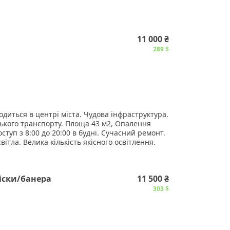
йданчик)
мий вхід
ція, кондиціонер, інтернет
11 000 ₴
289 $
озташуванню.
хідними комунікаціями.
ляє збільшити кількість відвідувачів у теплу
диться в центрі міста. Чудова інфраструктура.
ького транспорту. Площа 43 м2, Опалення
ступ з 8:00 до 20:00 в будні. Сучасний ремонт.
вітла. Велика кількість якісного освітлення.
грн.
віски/банера
11 500 ₴
303 $