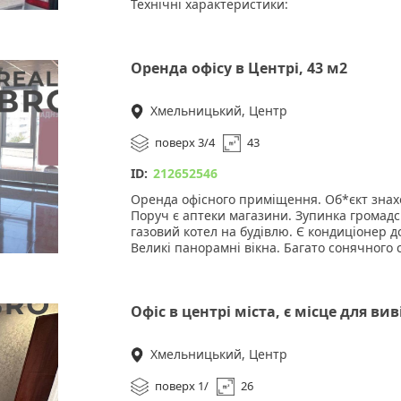
Технічні характеристики:
• Площа: 14.4 кв.м (МАФ) 18 кв.м (літній ма
• Поверх / тип входу: Одноповерхове, окре
• Комунікації: Світло 10 кВт, вода, каналіза
Оренда офісу в Центрі, 43 м2
Переваги:
Хмельницький, Центр
1. Висока прохідність завдяки зручному р
2. Повністю готове до роботи з усіма необ
поверх 3/4
43
3. Наявність літнього майданчика, що дозво
пору року.
ID:
212652546
Вартість: 11 000 грн/місяць
Оренда офісного приміщення. Об*єкт знахо
Поруч є аптеки магазини. Зупинка громадс
Зателефонуйте для перегляду.
газовий котел на будівлю. Є кондиціонер до
Великі панорамні вікна. Багато сонячного с
Ціна оренди 11000 грн експлуатаційні 550 
Офіс в центрі міста, є місце для ви
Хмельницький, Центр
поверх 1/
26