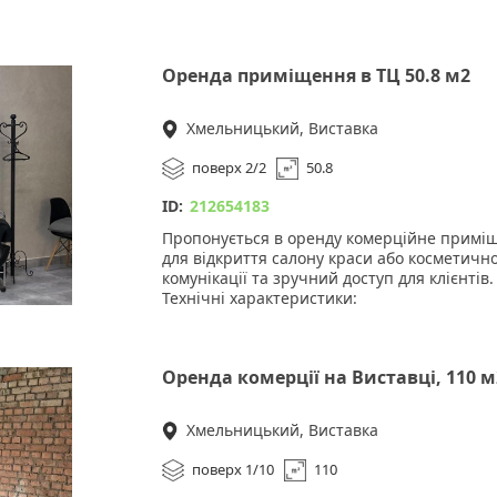
Оренда приміщення в ТЦ 50.8 м2
Хмельницький, Виставка
поверх 2/2
50.8
ID:
212654183
Пропонується в оренду комерційне приміще
для відкриття салону краси або косметичног
комунікації та зручний доступ для клієнтів.
Технічні характеристики:
• Площа: 50.8 м²
• Поверх: 2-й
• Ремонт: сучасний, готовий до використан
Оренда комерції на Виставці, 110 м
Переваги:
1. Вигідна локація в торговому центрі з в
2. Сучасний ремонт, що дозволяє зекономи
Хмельницький, Виставка
3. Готова інфраструктура для ведення бізне
Вартість: 10 000 грн/міс
поверх 1/10
110
Зателефонуйте для перегляду.