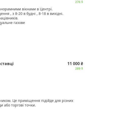
276 $
анорамними вікнами в Центрі.
ня , з 8-20 в будні , 8-18 в вихідні.
ацівників.
уальне газове
онту
500 грн
ставці
11 000 ₴
289 $
чиком. Це приміщення підійде для різних
и або торгові точки.