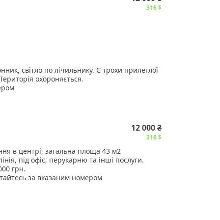
316 $
онник, світло по лічильнику. Є трохи прилеглої
 Територія охороняється.
ером
12 000 ₴
316 $
я в центрі, загальна площа 43 м2
інія, під офіс, перукарню та інші послуги.
000 грн.
тайтесь за вказаним номером