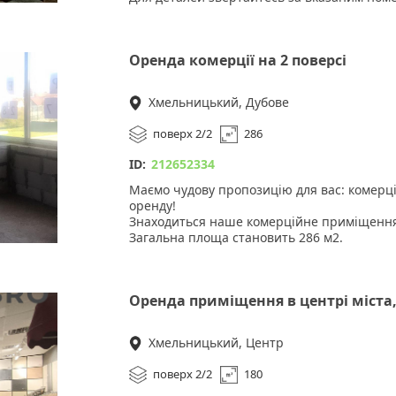
Оренда комерції на 2 поверсі
Хмельницький, Дубове
поверх 2/2
286
ID:
212652334
Маємо чудову пропозицію для вас: комерц
оренду!
Знаходиться наше комерційне приміщення 
Загальна площа становить 286 м2.
Попередньо без ремонту, проте ми раді ва
створити комфортні умови відповідно до св
орендної плати, що дає вам можливість н
Оренда приміщення в центрі міста,
необхідно.
Світлі та просторі приміщення з великими
прекрасну атмосферу для вашого бізнесу. В
Хмельницький, Центр
лічильники, що дає вам повний контроль 
Опалення електричне.
поверх 2/2
180
Ціна оренди - всього 85 гривень за квадр