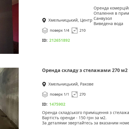
Оренда комерцій
Опалення в примі
Санвузол
Хмельницький, Центр
Виведена вода
Витяжки
поверх 1/4
210
Можливість зроби
Великий зал та 
ID:
212651892
Ціна оренди 200 г
Оренда складу з стелажами 270 м2
Хмельницький, Ракове
поверх 1/1
270
ID:
1475902
Оренда складського приміщення з стелажа
Вартість оренди - 150 грн за м2.
За деталями звертайтесь за вказаним ном