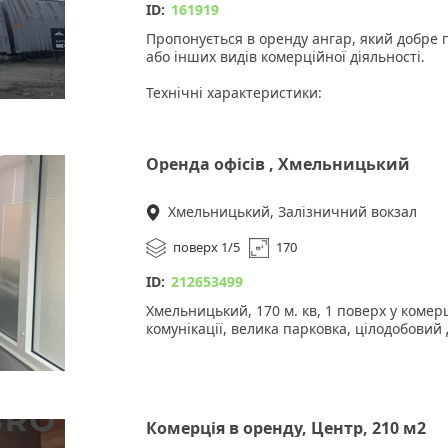
ID:
161919
Пропонується в оренду ангар, який добре п
або інших видів комерційної діяльності.
Технічні характеристики:
• Площа: 330 м²
• Тип конструкції: металева
• Доступ: зручний під'їзд для вантажного 
Оренда офісів , Хмельницький
• Додаткові можливості: невелика відкрит
тимчасового зберігання
Хмельницький, Залізничний вокзал
Переваги:
1. Міцна та надійна металева конструкція 
поверх 1/5
170
2. Легкий доступ для вантажного транспорт
3. Додаткова площадка — можливість орган
ID:
212653499
Вартість: 130 грн/міс
Хмельницький, 170 м. кв, 1 поверх у комерці
комунікації, велика парковка, цілодобовий 
За деталями та переглядом пишіть або тел
Комерція в оренду, Центр, 210 м2