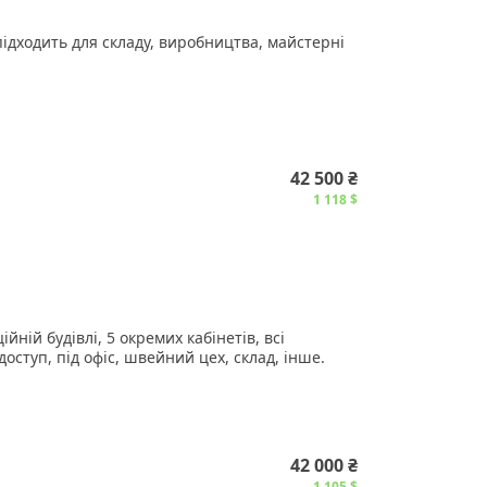
ідходить для складу, виробництва, майстерні
транспорту
42 500 ₴
а площадка для стоянки, завантаження або
1 118 $
— довговічність та безпека.
у — зручність у логістиці.
ізації зберігання та завантаження.
йній будівлі, 5 окремих кабінетів, всі
доступ, під офіс, швейний цех, склад, інше.
ефонуйте!
42 000 ₴
1 105 $