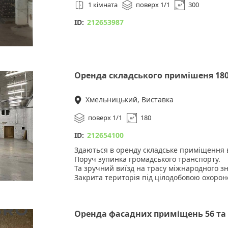
Висота 6,5 м, к
1 кімната
поверх 1/1
300
Газовий котел.
Ворота: висота
Декілька інтернет-провайдерів.
ID:
212653987
Велика кількість панорамних вікон - Зроб
м.Хмельницьки
Електроенергія 
Це ідеальне місце для магазину, офісу та ба
Звертайтеся за телефоном для отримання 
Цілодобова охо
Оренда складського примішеня 18
Хмельницький, Виставка
Ціна: 39 900 грн
поверх 1/1
180
На території є 
ID:
212654100
Здаються в оренду складське приміщення в
Поруч зупинка громадського транспорту.
Та зручний виїзд на трасу міжнародного з
Закрита територія під цілодобовою охорон
Парковка .
Офісні приміщення .
Туалет / душ .
Оренда фасадних приміщень 56 та 
Електроенергія 200 кВт .
Висота до стелі 5м