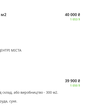
 м2
40 000 ₴
1 053 $
ЕНТРІ МІСТА
39 900 ₴
1 050 $
 склад, або виробництво - 300 м2.
уда, сухе.
ших клієнтів та співробітників.