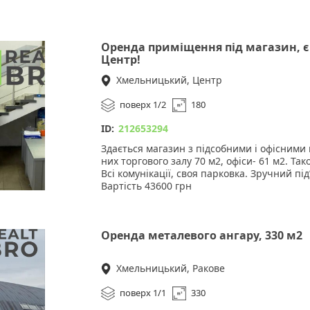
Оренда приміщення під магазин, є 
Центр!
Хмельницький, Центр
поверх 1/2
180
ID:
212653294
Здається магазин з підсобними і офісним
них торгового залу 70 м2, офіси- 61 м2. Та
Всі комунікації, своя парковка. Зручний підʼ
Вартість 43600 грн
Можливий продаж.
За детальнішою інформацією звертайтесь 
Оренда металевого ангару, 330 м2
Хмельницький, Ракове
поверх 1/1
330