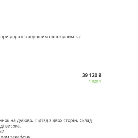
при дорозі з хорошим пішохідним та
 що дозволяє гнучко планувати використання.
39 120 ₴
аря.
тників.
1 029 $
 - 500 грн/м2.
нформації та обговорення умов оренди.
ок на Дубово. Під'їзд з двох сторін. Склад
ді висока.
м2
ером телефону