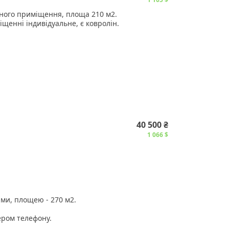
ного приміщення, площа 210 м2.
щенні індивідуальне, є ковролін.
ти ремонт без компенсації
декілька менших приміщень
рн за м2.
40 500 ₴
1 066 $
ми, площею - 270 м2.
ером телефону.