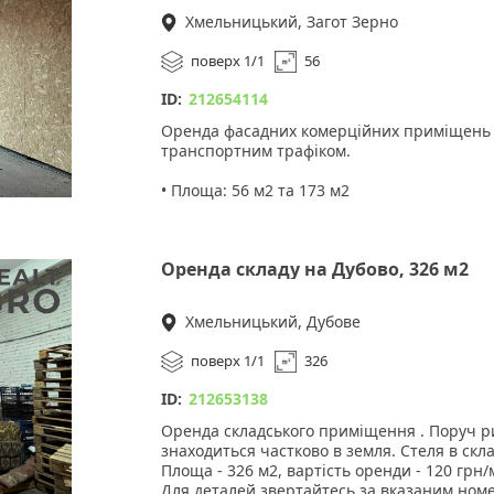
Будка охорони.
Хмельницький, Загот Зерно
Інтернет .
Кондиціонери .
поверх 1/1
56
Вартість 220 грн/м2
ID:
212654114
Оренда фасадних комерційних приміщень 
транспортним трафіком.
• Площа: 56 м2 та 173 м2
Переваги:
1. Просторе приміщення без перегородок,
Оренда складу на Дубово, 326 м2
2. Можливість адаптації під потреби оренд
3. Зручна парковка для клієнтів та співробі
Хмельницький, Дубове
Вартість оренди: 56 м2 - 700 грн/м2, 173 м2
поверх 1/1
326
Зателефонуйте для отримання додаткової і
ID:
212653138
Оренда складського приміщення . Поруч рин
знаходиться частково в земля. Стеля в скла
Площа - 326 м2, вартість оренди - 120 грн/
Для деталей звертайтесь за вказаним ном