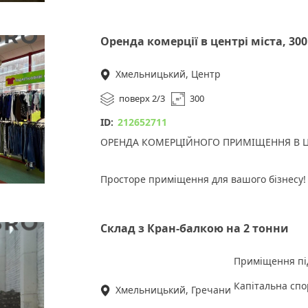
Оренда комерції в центрі міста, 300
Хмельницький, Центр
поверх 2/3
300
ID:
212652711
ОРЕНДА КОМЕРЦІЙНОГО ПРИМІЩЕННЯ В Ц
Просторе приміщення для вашого бізнесу!
Площа: 300 м2
Склад з Кран-балкою на 2 тонни
Поверх: 2 з 3
Приміщення під
Ціна оренди: 40 000 грн
Капітальна спор
Хмельницький, Гречани
Є кондиціонер - Забезпечте комфорт для ва