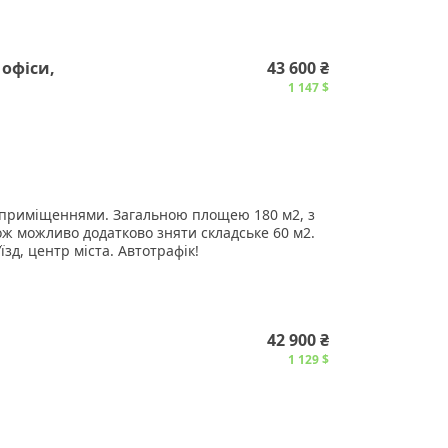
офіси,
43 600 ₴
1 147 $
и приміщеннями. Загальною площею 180 м2, з
кож можливо додатково зняти складське 60 м2.
їзд, центр міста. Автотрафік!
за вказаним номером телефону!
42 900 ₴
1 129 $