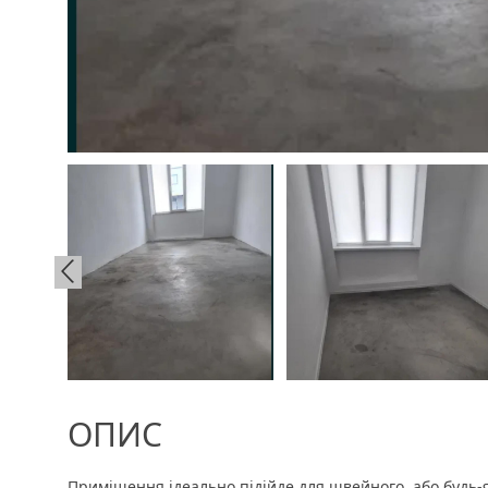
ОПИС
Приміщення ідеально підійде для швейного, або будь-