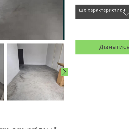
Ще характеристики
Дізнатис
якого іншого виробництва. В