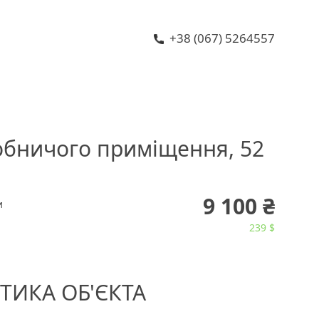
+38 (067) 5264557
бничого приміщення, 52
9 100 ₴
и
239 $
ТИКА ОБ'ЄКТА