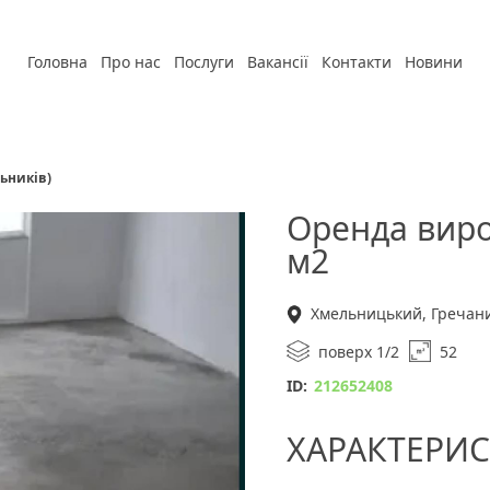
Головна
Про нас
Послуги
Вакансії
Контакти
Новини
ьників)
Оренда виро
м2
Хмельницький, Гречан
поверх 1/2
52
ID:
212652408
ХАРАКТЕРИС