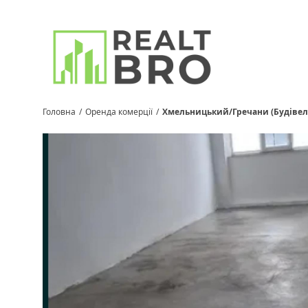
Головна
/
Оренда комерції
/
Хмельницький/Гречани (Будівел