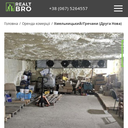
+38 (067) 5264557
Головна
/
Оренда комерції
/
Хмельницький/Гречани (Друга Нова)