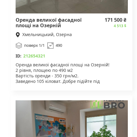
Оренда великої фасадної
171 500 ₴
площі на Озерній
4 513 $
Хмельницький, Озерна
поверх 1/1
490
ID:
212654321
Оренда великої фасадної площі на Озерній!
2 рівня, площею по 490 м2
Вартість оренди - 350 грн/м2.
Заведено 105 кіловат. Добре підійте під
виставковий центр, спорт, танці, ресторан, тощо
Для деталей звертайтесь за вказаним номером
телефону