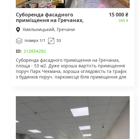
Суборенда фасадного
15 000 ₴
приміщення на Гречанах,
395 $
53 м2
Хмельницький, Гречани
поверх 1/1
53
ID:
212654292
Суборенда фасадного приміщення на Гречанах,
площа - 53 м2. Дуже хороша вартість приміщення
поруч Парк Чекмана, хороша оглядовість та трафік
з будинків поруч. паркомісце біля приміщення для
завантаження та розвантаження