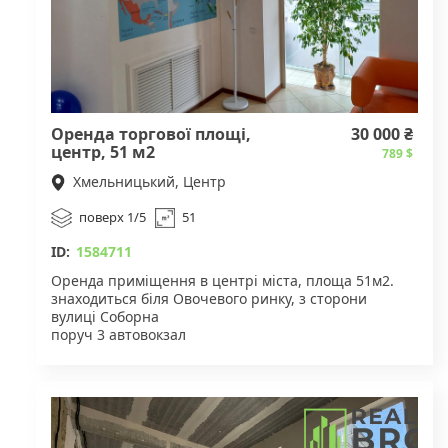
Оренда торгової площі,
30 000 ₴
центр, 51 м2
789 $
Хмельницький, Центр
поверх 1/5
51
ID:
1584711
Оренда приміщення в центрі міста, площа 51м2.
знаходиться біля Овочевого ринку, з сторони
вулиці Соборна
поруч 3 автовокзал
великий автомобільний і пішохідний трафік
постійно
правильне планування - великий зал, підсобка і
санвузол
панорамні скляні вітрини
опалення центральне, також є кондиціонер