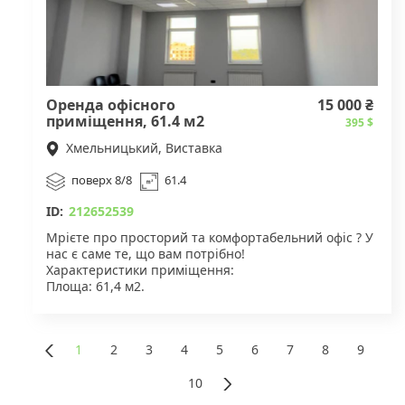
Оренда офісного
15 000 ₴
приміщення, 61.4 м2
395 $
Хмельницький, Виставка
поверх 8/8
61.4
ID:
212652539
Мрієте про просторий та комфортабельний офіс ? У
нас є саме те, що вам потрібно!
Характеристики приміщення:
Площа: 61,4 м2.
Ціна оренди: 15000 гривень за м2.
Експлуатаційні витрати: 900 гривень.
Зателефонуйте нам зараз, і ми організуємо
1
2
3
4
5
6
7
8
9
перегляд цього унікального офісу!
«
10
»