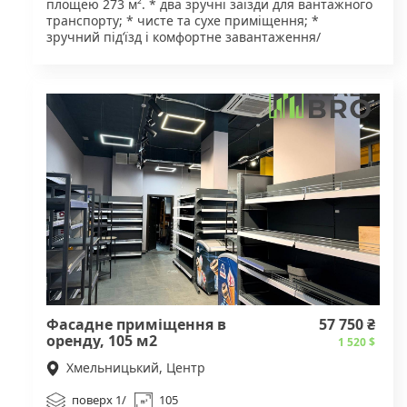
площею 273 м². * два зручні заїзди для вантажного
транспорту; * чисте та сухе приміщення; *
зручний під’їзд і комфортне завантаження/
розвантаження; * поруч розташований склад
автозапчастин, що робить локацію особливо
зручною для логістичного, торговельного або
складського бізнесу. Склад чудово підійде для
зберігання товарів, дистрибуції, інтернет-магазину
або іншої комерційної діяльності. Телефонуйте для
отримання додаткової інформації та організації
перегляду
Фасадне приміщення в
57 750 ₴
оренду, 105 м2
1 520 $
Хмельницький, Центр
поверх 1/
105