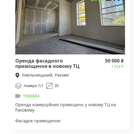
дуже багато світла
Оренда фасадного
50 000 ₴
приміщення в новому ТЦ
1 316 $
Хмельницький, Ракове
поверх 1/1
35
ID:
1586604
Оренда комерційних приміщень у новому ТЦ на
Раковому
Фасадне приміщення
Площа: 35 м²