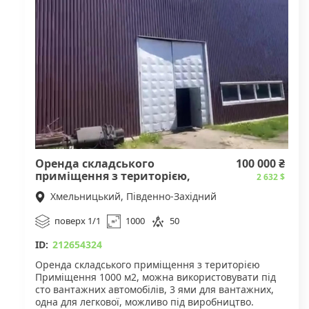
Площа: 35 м²
1 поверх
Потужність електроенергії: до 10 кВт
Орендна плата: 50 000 грн/міс.
Площа: 28 м2
Орендна плата: 35 000 грн
Та приміщення в цокольному поверсі
Площа: 75 м2
Орендна плата: 800 грн/м²
Переваги:
Оренда складського
100 000 ₴
приміщення з територією,
2 632 $
Новий сучасний торговий центр.
1000 м2
Поруч працюють відомі мережеві оператори, що
Хмельницький, Південно-Західний
забезпечують високий потік відвідувачів.
Ліфт.
поверх 1/1
1000
50
Зручна парковка.
ID:
212654324
За детальною інформацією та організацією
Оренда складського приміщення з територією
перегляду звертайтеся за вказаним номером
Приміщення 1000 м2, можна використовувати під
телефону.
сто вантажних автомобілів, 3 ями для вантажних,
одна для легкової, можливо під виробництво.