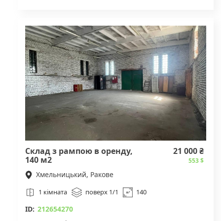
Висота 8 метрів. Територія 50 соток. Великі ворота
для заїзду в склад.
Вартість оренди складу з територією 100 000 грн
Для деталей звертайтесь за вказаним номером
телефону
Склад з рампою в оренду,
21 000 ₴
140 м2
553 $
Хмельницький, Ракове
1 кімната
поверх 1/1
140
ID:
212654270