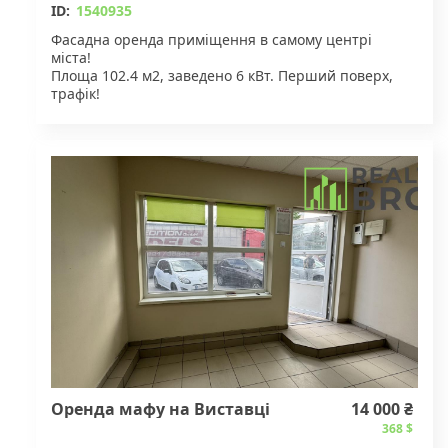
ID:
1540935
Фасадна оренда приміщення в самому центрі
міста!
Площа 102.4 м2, заведено 6 кВт. Перший поверх,
трафік!
Вартість оренди - 110 000 грн.
Для деталей звертайтесь за вказаним номером
телефону.
Оренда мафу на Виставці
14 000 ₴
368 $