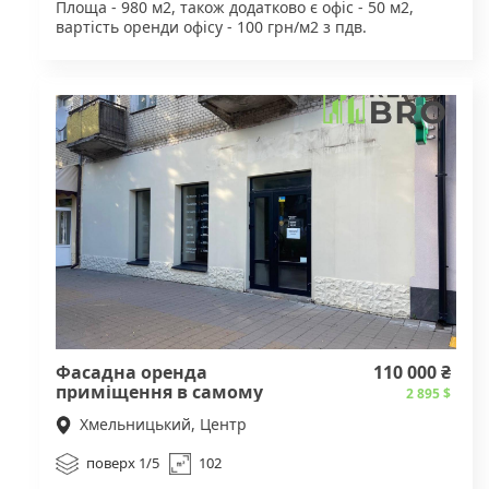
Площа - 980 м2, також додатково є офіс - 50 м2,
перегляду звертайтеся за вказаним номером
вартість оренди офісу - 100 грн/м2 з пдв.
телефону.
Вартість оренди складу - 150 грн/м2 з пдв.
Для деталей звертайтесь за вказаним номером
телефону.
Фасадна оренда
110 000 ₴
приміщення в самому
2 895 $
центрі міста!
Хмельницький, Центр
поверх 1/5
102