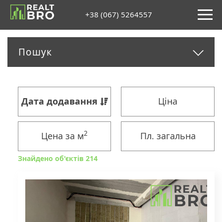
+38 (067) 5264557
Пошук
Дата додавання
Ціна
2
Цена за м
Пл. загальна
Знайдено об'єктів 214