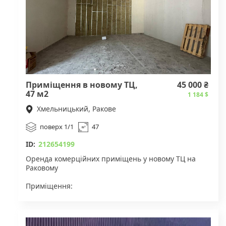
Приміщення в новому ТЦ,
45 000 ₴
47 м2
1 184 $
Хмельницький, Ракове
поверх 1/1
47
ID:
212654199
Оренда комерційних приміщень у новому ТЦ на
Раковому
Приміщення:
Площа: 47 м2
Орендна плата: 45 000 грн
Також є приміщення всередині ТЦ