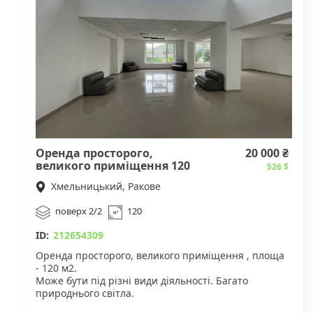
Оренда просторого,
20 000 ₴
великого приміщення 120
526 $
м2
Хмельницький, Ракове
поверх 2/2
120
ID:
212654309
Оренда просторого, великого приміщення , площа
- 120 м2.
Може бути під різні види діяльності. Багато
природнього світла.
Вартість оренди 20 000 грн.