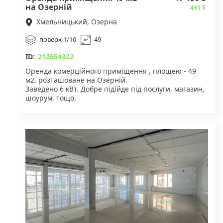
на Озерній
451 $
Хмельницький, Озерна
поверх 1/10
49
ID:
212654322
Оренда комерційного приміщення , площею - 49
м2, розташоване на Озерній.
Заведено 6 кВт. Добре підійде під послуги, магазин,
шоурум, тощо.
Вартість оренди - 350 грн за м2. Перед
приміщенням є парковка.
Для деталей звертайтесь за вказаним номером
телефону.