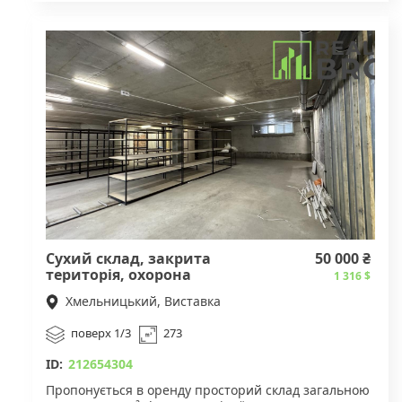
Для деталей звертайтесь за вказаним номером
телефону.
Сухий склад, закрита
50 000 ₴
територія, охорона
1 316 $
Хмельницький, Виставка
поверх 1/3
273
ID:
212654304
Пропонується в оренду просторий склад загальною